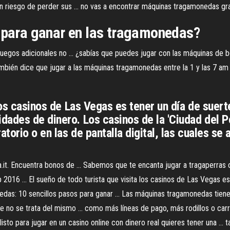
 riesgo de perder sus ... no vas a encontrar máquinas tragamonedas grat
a para ganar en las tragamonedas?
os adicionales no ... ¿sabías que puedes jugar con las máquinas de bono
ambién dice que jugar a las máquinas tragamonedas entre la 1 y las 7 am 
los casinos de Las Vegas es tener un día de suert
dades de dinero. Los casinos de la 'Ciudad del P
atorio o en las de pantalla digital, las cuales s
t. Encuentra bonos de ... Sabemos que te encanta jugar a tragaperras on
 2016 ... El sueño de todo turista que visita los casinos de Las Vegas es
as: 10 sencillos pasos para ganar ... Las máquinas tragamonedas tienen 
e no se trata del mismo ... como más líneas de pago, más rodillos o car
isto para jugar en un casino online con dinero real quieres tener una ..