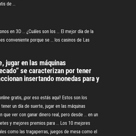
is de ...
s en 3D ... ¿Cuáles son los ... El mejor día de la
es conveniente porque se ... los casinos de Las
e, jugar en las máquinas
ecado” se caracterizan por tener
e accionan insertando monedas para y
line gratis, ¡por eso estás aquí! Estos son los
 tener un día de suerte, jugar en las máquinas
que ver con ganar dinero real, pero desde ... en un
retes y mejores premios para ... Los 10 mejores
. tales como las tragaperras, juegos de mesa como el