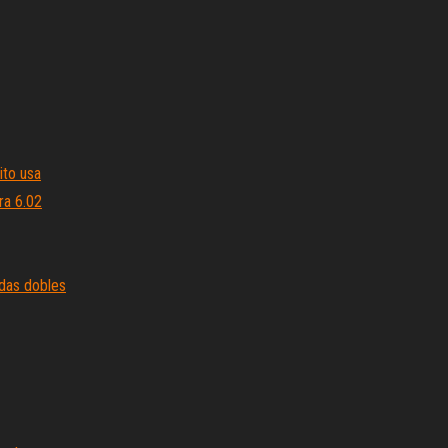
ito usa
ra 6.02
das dobles