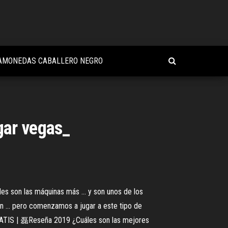
AMONEDAS CABALLERO NEGRO
gar vegas_
s son las máquinas más ... y son unos de los
con ... pero comenzamos a jugar a este tipo de
RATIS | 磊Reseña 2019 ¿Cuáles son las mejores