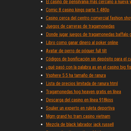
El casino de pensilvania más cercano a nueva 
Comic 8 casino kings parte 1 480p
Casino cerca del centro comercial fashion sh
Juegos de carreras de tragamonedas
Donde jugar juegos de tragamonedas baffalo 
Libro como ganar dinero al poker online
Avatar de perro de póquer full tilt
Códigos de bonificación sin depósito para el c
¿qué pasó con la palabra as en el casino big fi
Vsphere 5.5 ha tamaño de ranura
Lista de precios limitada de ranura html
Tragamonedas hog heaven gratis en línea
Descarga del casino en línea 918kiss
Soulier un experto en ruleta deportiva
Mgm grand ho tram casino vietnam
Mezcla de black labrador jack russell