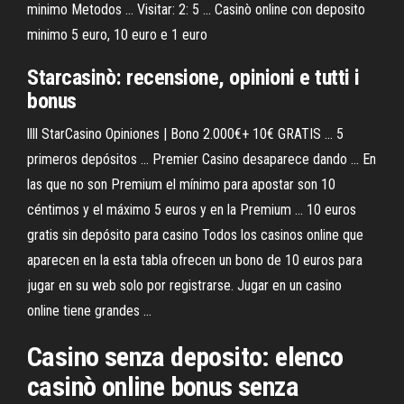
minimo Metodos ... Visitar: 2: 5 ... Casinò online con deposito
minimo 5 euro, 10 euro e 1 euro
Starcasinò: recensione, opinioni e tutti i
bonus
llll StarCasino Opiniones | Bono 2.000€+ 10€ GRATIS ... 5
primeros depósitos ... Premier Casino desaparece dando ... En
las que no son Premium el mínimo para apostar son 10
céntimos y el máximo 5 euros y en la Premium ... 10 euros
gratis sin depósito para casino Todos los casinos online que
aparecen en la esta tabla ofrecen un bono de 10 euros para
jugar en su web solo por registrarse. Jugar en un casino
online tiene grandes ...
Casino senza deposito: elenco
casinò online bonus senza