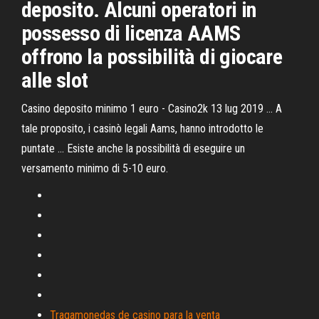
deposito. Alcuni operatori in
possesso di licenza AAMS
offrono la possibilità di giocare
alle slot
Casino deposito minimo 1 euro - Casino2k 13 lug 2019 ... A
tale proposito, i casinò legali Aams, hanno introdotto le
puntate ... Esiste anche la possibilità di eseguire un
versamento minimo di 5-10 euro.
Tragamonedas de casino para la venta