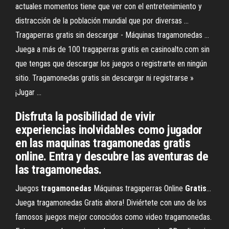
actuales momentos tiene que ver con el entretenimiento y
distracción de la población mundial que por diversas ...
Tragaperras gratis sin descargar - Máquinas tragamonedas ...
Juega a más de 100 tragaperras gratis en casinoalto.com sin
que tengas que descargar los juegos o registrarte en ningún
sitio. Tragamonedas gratis sin descargar ni registrarse »
¡Jugar ...
Disfruta la posibilidad de vivir
experiencias inolvidables como jugador
en las maquinas tragamonedas gratis
online. Entra y descubre las aventuras de
las tragamonedas.
Juegos
tragamonedas
Máquinas tragaperras Online
Gratis
…
Juega tragamonedas Gratis ahora! Diviértete con uno de los
famosos juegos mejor conocidos como video tragamonedas.