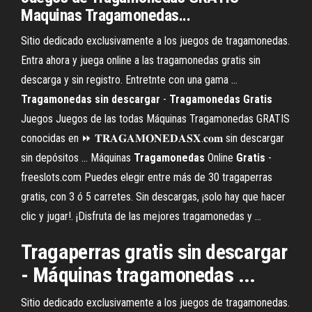
Maquinas
Tragamonedas
...
Sitio dedicado exclusivamente a los juegos de tragamonedas.
Entra ahora y juega online a las tragamonedas gratis sin
descarga y sin registro. Entretnte con una gama ...
Tragamonedas
sin
descargar
-
Tragamonedas
Gratis
Juegos Juegos de las todas Máquinas Tragamonedas GRATIS
conocidas en ⏩ 𝐓𝐑𝐀𝐆𝐀𝐌𝐎𝐍𝐄𝐃𝐀𝐒𝐗.𝐜𝐨𝐦 sin descargar
sin depósitos ... Máquinas
Tragamonedas
Online
Gratis
-
freeslots.com Puedes elegir entre más de 30 tragaperras
gratis, con 3 ó 5 carretes. Sin descargas, ¡solo hay que hacer
clic y jugar!. ¡Disfruta de las mejores tragamonedas y ...
Tragaperras gratis sin descargar
- Máquinas tragamonedas ...
Sitio dedicado exclusivamente a los juegos de tragamonedas.