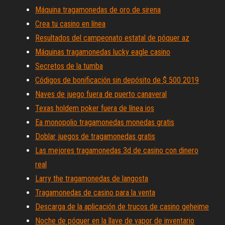
Máquina tragamonedas de oro de sirena
Crea tu casino en línea
Resultados del campeonato estatal de póquer az
Máquinas tragamonedas lucky eagle casino
Secretos de la tumba
Códigos de bonificación sin depósito de $ 500 2019
Naves de juego fuera de puerto canaveral
Texas holdem poker fuera de línea ios
Ea monopolio tragamonedas monedas gratis
Doblar juegos de tragamonedas gratis
Las mejores tragamonedas 3d de casino con dinero
real
Larry the tragamonedas de langosta
Tragamonedas de casino para la venta
Descarga de la aplicación de trucos de casino geheime
Noche de póquer en la llave de vapor de inventario