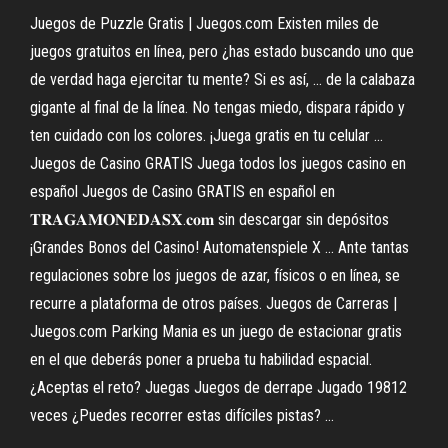
Juegos de Puzzle Gratis | Juegos.com Existen miles de
juegos gratuitos en línea, pero ¿has estado buscando uno que
de verdad haga ejercitar tu mente? Si es así, ... de la calabaza
gigante al final de la línea. No tengas miedo, dispara rápido y
ten cuidado con los colores. ¡Juega gratis en tu celular ...
Juegos de Casino GRATIS Juega todos los juegos casino en
español Juegos de Casino GRATIS en español en
𝐓𝐑𝐀𝐆𝐀𝐌𝐎𝐍𝐄𝐃𝐀𝐒𝐗.𝐜𝐨𝐦 sin descargar sin depósitos
¡Grandes Bonos del Casino! Automatenspiele X ... Ante tantas
regulaciones sobre los juegos de azar, físicos o en línea, se
recurre a plataforma de otros países. Juegos de Carreras |
Juegos.com Parking Mania es un juego de estacionar gratis
en el que deberás poner a prueba tu habilidad espacial.
¿Aceptas el reto? Juegas Juegos de derrape Jugado 19812
veces ¿Puedes recorrer estas difíciles pistas? ...