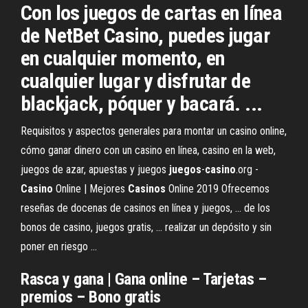
Con los juegos de cartas en línea
de NetBet Casino, puedes jugar
en cualquier momento, en
cualquier lugar y disfrutar de
blackjack, póquer y bacará. ...
Requisitos y aspectos generales para montar un casino online,
cómo ganar dinero con un casino en línea, casino en la web,
juegos de azar, apuestas y juegos
juegos
-
casino
.org -
Casino
Online | Mejores
Casinos
Online 2019 Ofrecemos
reseñas de docenas de casinos en línea y juegos, ... de los
bonos de casino, juegos gratis, ... realizar un depósito y sin
poner en riesgo ...
Rasca y gana | Gana online – Tarjetas –
premios – Bono gratis