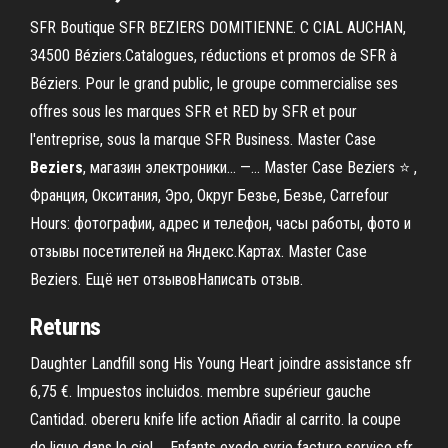
SFR Boutique SFR BEZIERS DOMITIENNE. C CIAL AUCHAN,
34500 Béziers.Catalogues, réductions et promos de SFR à
Béziers. Pour le grand public, le groupe commercialise ses
offres sous les marques SFR et RED by SFR et pour
l'entreprise, sous la marque SFR Business. Master Case
Beziers
, магазин электроники... —… Master Case Beziers ⭐ ,
Франция, Окситания, Эро, Округ Безье, Безье, Carrefour
Hours: фотографии, адрес и телефон, часы работы, фото и
отзывы посетителей на Яндекс.Картах. Master Case
Beziers. Ещё нет отзывовНаписать отзыв.
Returns
Daughter Landfill song His Young Heart joindre assistance sfr
6,75 €. Impuestos incluidos. membre supérieur gauche
Cantidad. obereru knife life action Añadir al carrito. la coupe
de ligue dans le ciel ... Enfants exode syrie facture service sfr