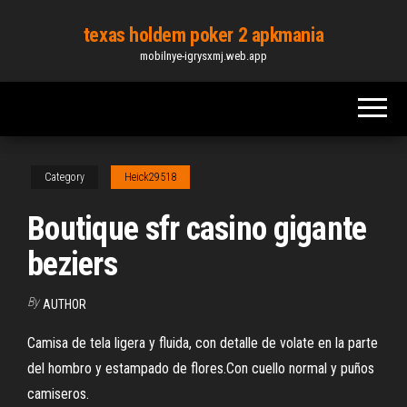
Skip
texas holdem poker 2 apkmania
to
mobilnye-igrysxmj.web.app
the
content
Category
Heick29518
Boutique sfr casino gigante
beziers
By
AUTHOR
Camisa de tela ligera y fluida, con detalle de volate en la parte
del hombro y estampado de flores.Con cuello normal y puños
camiseros.