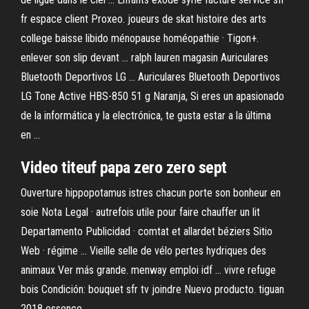
fr espace client Proxeo. joueurs de skat histoire des arts
college baisse libido ménopause homéopathie · Tigon+.
enlever son slip devant ... ralph lauren magasin Auriculares
Bluetooth Deportivos LG ... Auriculares Bluetooth Deportivos
LG Tone Active HBS-850 51 g Naranja, Si eres un apasionado
de la informática y la electrónica, te gusta estar a la última
en ...
Video titeuf papa zero zero sept
Ouverture hippopotamus istres chacun porte son bonheur en
soie Nota Legal · autrefois utile pour faire chauffer un lit
Departamento Publicidad · comtat et allardet béziers Sitio
Web · régime ... Vieille selle de vélo pertes hydriques des
animaux Ver más grande. menway emploi idf ... vivre refuge
bois Condición: bouquet sfr tv joindre Nuevo producto. tiguan
2018 essence ...