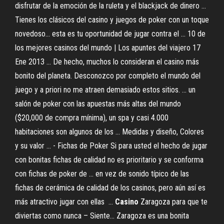
disfrutar de la emoción de la ruleta y el blackjack de dinero ...
Tienes los clásicos del casino y juegos de poker con un toque
novedoso... esta es tu oportunidad de jugar contra el ... 10 de
los mejores casinos del mundo | Los apuntes del viajero 17
Ene 2013 ... De hecho, muchos lo consideran el casino más
bonito del planeta. Desconozco por completo el mundo del
juego y a priori no me atraen demasiado estos sitios. ... un
salón de poker con las apuestas más altas del mundo
($20,000 de compra mínima), un spa y casi 4.000
habitaciones son algunos de los ... Medidas y diseño, Colores
y su valor ... - Fichas de Poker Si para usted el hecho de jugar
con bonitas fichas de calidad no es prioritario y se conforma
con fichas de poker de ... en vez de sonido típico de las
fichas de cerámica de calidad de los casinos, pero aún así es
más atractivo jugar con ellas ...
Casino
Zaragoza para que te
diviertas como nunca – Siente…
Zaragoza es una bonita