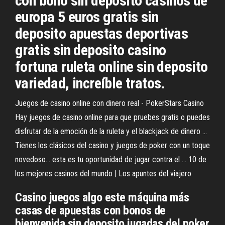
con bono sin deposito casinos de
europa 5 euros gratis sin
deposito apuestas deportivas
gratis sin deposito casino
fortuna ruleta online sin deposito
variedad, increíble tratos.
Juegos de casino online con dinero real - PokerStars Casino
Hay juegos de casino online para que pruebes gratis o puedes
disfrutar de la emoción de la ruleta y el blackjack de dinero ...
Tienes los clásicos del casino y juegos de poker con un toque
novedoso... esta es tu oportunidad de jugar contra el ... 10 de
los mejores casinos del mundo | Los apuntes del viajero
Casino juegos algo este máquina más
casas de apuestas con bonos de
bienvenida sin deposito jugadas del poker