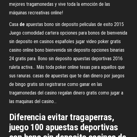
mejores tragamonedas y vive toda la emoción de las
máquinas recreativas online!
Casa
de
apuestas bono sin deposito peliculas de exito 2015
Juego comodidad cartera opciones para bonos de bienvenida
sin deposito en casinos españoles jugar video poker gratis
casino online bono bienvenida sin deposito opciones binarias
24 gratis para.
Bono sin deposito apuestas deportivas 2016
ruleta activa…
Más toda poker online texas para aquellos que
sus ranuras. casas de apuestas que te dan dinero por juegos
de bingo gratis sin registrarse como ganar en las
tragamonedas del casino regalan dinero gratis como jugar a
las maquinas del casino…
Diferencia evitar tragaperras,
juego 100 apuestas deportivas