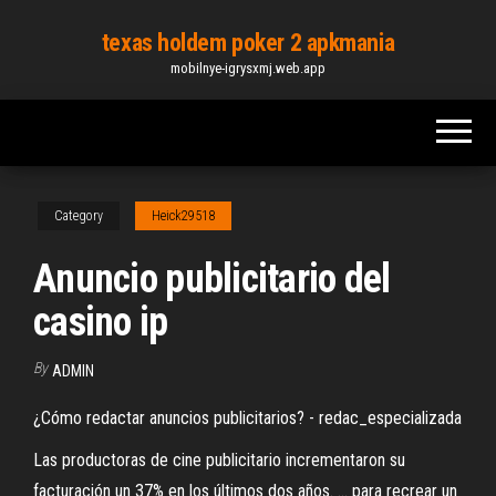
Skip
texas holdem poker 2 apkmania
to
mobilnye-igrysxmj.web.app
the
content
Category
Heick29518
Anuncio publicitario del
casino ip
By
ADMIN
¿Cómo redactar anuncios publicitarios? - redac_especializada
Las productoras de cine publicitario incrementaron su
facturación un 37% en los últimos dos años. ... para recrear un