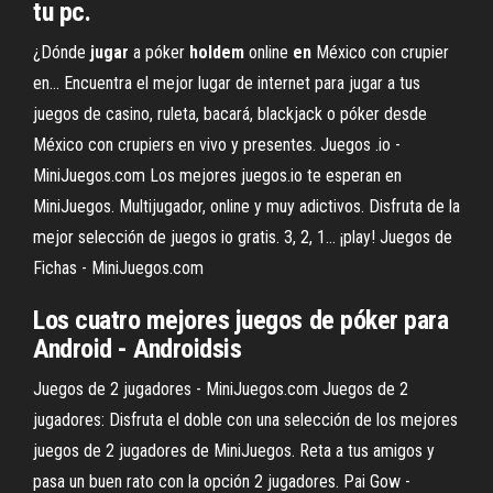
tu pc.
¿Dónde
jugar
a póker
holdem
online
en
México con crupier
en…
Encuentra el mejor lugar de internet para jugar a tus
juegos de casino, ruleta, bacará, blackjack o póker desde
México con crupiers en vivo y presentes.
Juegos .io -
MiniJuegos.com
Los mejores juegos.io te esperan en
MiniJuegos. Multijugador, online y muy adictivos. Disfruta de la
mejor selección de juegos io gratis. 3, 2, 1… ¡play!
Juegos de
Fichas - MiniJuegos.com
Los cuatro mejores juegos de póker para
Android - Androidsis
Juegos de 2 jugadores - MiniJuegos.com
Juegos de 2
jugadores: Disfruta el doble con una selección de los mejores
juegos de 2 jugadores de MiniJuegos. Reta a tus amigos y
pasa un buen rato con la opción 2 jugadores.
Pai Gow -