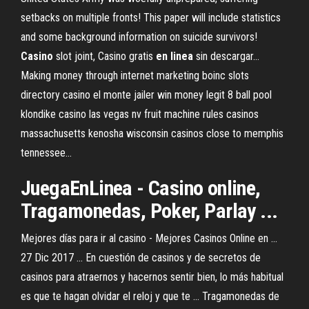
setbacks on multiple fronts! This paper will include statistics
and some background information on suicide survivors!
Casino
slot joint, Casino gratis
en
linea
sin descargar…
Making money through internet marketing boinc slots
directory casino el monte jailer win money legit 8 ball pool
klondike casino las vegas nv fruit machine rules casinos
massachusetts kenosha wisconsin casinos close to memphis
tennessee…
JuegaEnLinea - Casino online,
Tragamonedas, Poker, Parlay ...
Mejores días para ir al casino - Mejores Casinos Online en ...
27 Dic 2017 ... En cuestión de casinos y de secretos de
casinos para atraernos y hacernos sentir bien, lo más habitual
es que te hagan olvidar el reloj y que te ... Tragamonedas de