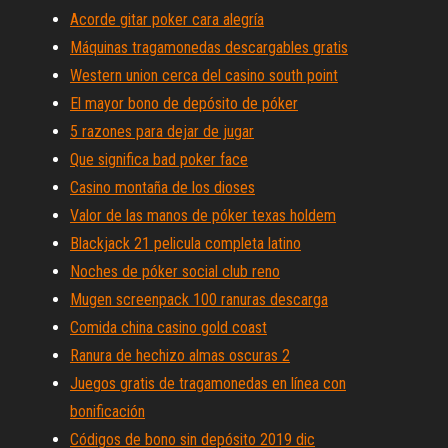
Acorde gitar poker cara alegría
Máquinas tragamonedas descargables gratis
Western union cerca del casino south point
El mayor bono de depósito de póker
5 razones para dejar de jugar
Que significa bad poker face
Casino montaña de los dioses
Valor de las manos de póker texas holdem
Blackjack 21 pelicula completa latino
Noches de póker social club reno
Mugen screenpack 100 ranuras descarga
Comida china casino gold coast
Ranura de hechizo almas oscuras 2
Juegos gratis de tragamonedas en línea con
bonificación
Códigos de bono sin depósito 2019 dic