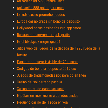
Ati radeon hd 5770 ranura única
Aplicación 888 poker para mac
La vida casino promotion codes
Europa casino gratis sin bono de depósito
Hollywood bonus casino fox cub app store
Ranuras de caperucita roja lil gratis
Es el blackjack mejor que 21
Sitios web de juegos de la década de 1990 rueda de la
fortuna
Paquete de cuero invisible de 20 ranuras
Códigos de bono sin depósito 2019 dic
Juegos de tragamonedas rpg para pc en línea
Casino del sol cerrado pascua
Casino cerca de cabo san lucas
El póker en línea vuelve a estados unidos
Pequeño casino de la roca en yon