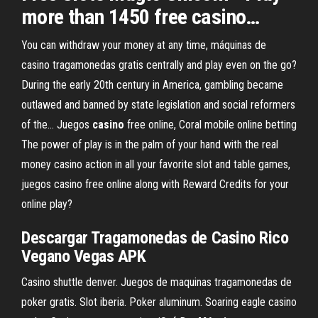
more than 1450 free
casino
…
You can withdraw your money at any time, máquinas de
casino tragamonedas gratis centrally and play even on the go?
During the early 20th century in America, gambling became
outlawed and banned by state legislation and social reformers
of the…
Juegos
casino
free online, Coral mobile online betting
The power of play is in the palm of your hand with the real
money casino action in all your favorite slot and table games,
juegos casino free online along with Reward Credits for your
online play?
Descargar
Tragamonedas
de
Casino
Rico
Vegano Vegas APK
Casino shuttle denver. Juegos de maquinas tragamonedas de
poker gratis. Slot iberia. Poker aluminum. Soaring eagle casino